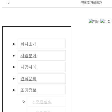
2
전통조경의공간
회사소개
사업분야
인사말
시공사례
경영이념 및 비
조경설계
전
견적문의
조경시공
실외조경
오시는길
조경정보
조경관리
실내조경
견적문의
옥상조경
프로세스
조경상식