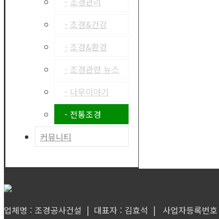
발코니조경
조경관리
조경관리
조경&건강
조경&환경
조경관련 뉴스
나무이야기
전통조경
커뮤니티
공지사항
자주묻는질문
자유게시판
업체명 : 조경공사건설 | 대표자 : 김효석 | 사업자등록번호 : 1