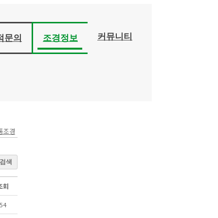
커뮤니티
적문의
조경정보
통조경
검색
조회
54