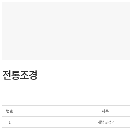
전통조경
번호
제목
1
개념및정의