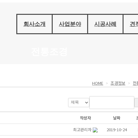
회사소개
사업분야
시공사례
견
전통조경
HOME
>
조경정보
>
전
작성자
날짜
최고관리자
2019-10-24